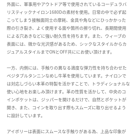
外面に、軍事用やアウトドア等で使用されているコーデュラバ
リスティックナイロン1680Dの素材を使用。日常の中で必ず起
こってしまう接触面同士の摩耗、金具や角などにひっかかった
際の引き裂き、よく使用する面や箇所の擦り切れ、長期間使用
による穴あきなどに強い耐久性を持ちます。また、ウィーブの
表面には、微かな光沢感があるため、シックなスタイルからカ
ジュアルスタイルまでONとOFF共ににお使い頂けます。
一方、内側には、手触りの異なる適度な弾力性を持ち合わせた
ベジタブルタンニンなめし牛革を使用しています。ナイロンで
は対応しづらい本革の特製を活かすことで、トラディショナルな
使い心地をお楽しみ頂けます。革の性質を活かして、中央のコ
インポケットは、ジッパーを開けるだけで、自然とポケットが
開き、また、コインを取り出す際もスムーズに取り出せるよう
に設計しています。
アイボリーは表面にスムースな手触りがある為、上品な印象が