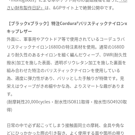
さい財布製作日記」
は、&GPサイト上で絶賛公開中です。
【ブラックxブラック】特注Cordura®バリスティックナイロンx
キップレザー
外面に、軍事用やアウトドア等で使用されているコーデュラバ
リスティックナイロン1680Dの特注素材を使用。通常の1680D
より耐久性のあるナイロンを細く編んだウィーブ、DWR(耐久性
撥水)加工を施した表面、透明ポリウレタン加工を施した裏面を
組み合わせた特注のバリスティックナイロンを使用している
為、適度に弾力性があり、バリッとした手触りが特徴です。見
栄えはウィーブがきめ細やかな為、よりスマートな趣がありま
す。
(耐摩耗性20,000cycles・耐水性ISO811取得・撥水性ISO4920取
得)
日常の中で必ず起こってしまう接触面同士の摩耗、金具や角な
どにひっかかった際の引き裂き、よく使用する面や箇所の擦り