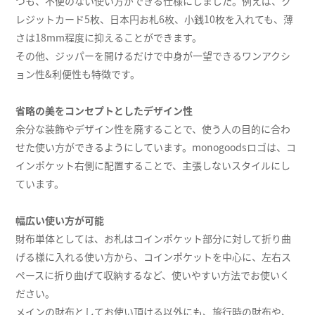
つも、不便のない使い方ができる仕様にしました。例えば、ク
レジットカード5枚、日本円お札6枚、小銭10枚を入れても、薄
さは18mm程度に抑えることができます。
その他、ジッパーを開けるだけで中身が一望できるワンアクシ
ョン性&利便性も特徴です。
省略の美をコンセプトとしたデザイン性
余分な装飾やデザイン性を廃することで、使う人の目的に合わ
せた使い方ができるようにしています。monogoodsロゴは、コ
インポケット右側に配置することで、主張しないスタイルにし
ています。
幅広い使い方が可能
財布単体としては、お札はコインポケット部分に対して折り曲
げる様に入れる使い方から、コインポケットを中心に、左右ス
ペースに折り曲げて収納するなど、使いやすい方法でお使いく
ださい。
メインの財布としてお使い頂ける以外にも、旅行時の財布や、