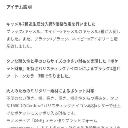
アイテム説明
キャメル2種追生産分入荷&価格改定を行いました
ブラックxキャメル、ネイビーxキャメルのキャメル2種が入荷し
ました。また、ブラックxブラック、ネイビーxアイボリーも増
産致しました。
タフな耐久性と手のひらサイズの小さい財布を実現した『ポケ
ット財布』を特注バリスティックナイロンによるブラック1種と
ツートーンカラー3種で作りました。
大人のためのミリタリー素材によるポケット財布
不便のない薄さ、幅、高さ、重さ、機能性を持つ構造を、タフ
な1680DのCordura®バリスティックナイロン素材xレザーで仕上
げたポケットにスッポリ入る財布です。
モノメディア「&GP」x モノ作りプラットフォーム
「monogoods」による本ポケット財布の製造段階を追った
「小