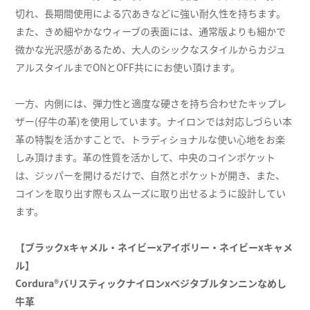
切れ、長期間使用による穴あきなどに強い耐久性を持ちます。
また、きめ細やかなウィーブの表面には、通常版よりも細かで
微かな光沢感があるため、大人のシックなスタイルからカジュ
アルスタイルまでONとOFF共ににお使い頂けます。
一方、内側には、弾力性と適度な硬さを持ち合わせたキップレ
ザー(仔牛の革)を使用しています。ナイロンでは対応しづらい本
革の特製を活かすことで、トラディショナルな使い心地をお楽
しみ頂けます。革の性質を活かして、中央のコインポケット
は、ジッパーを開けるだけで、自然とポケットが開き、また、
コインを取り出す際もスムーズに取り出せるように設計してい
ます。
【ブラックxキャメル・ネイビーxアイボリー・ネイビーxキャメ
ル】
Cordura®バリスティックナイロンxベジタブルタンニンなめし
牛革