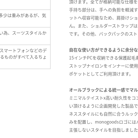
頂けます。全てが格納可能な仕様を
手持ち部分は、手への負担を軽減す
、多少は重みがあるが、気
ットへ収容可能なため、肩掛けショ
ん。また、ショルダーストラップは
い為、スーツスタイルか
です。その他、バックパックのスト
自在な使い方ができるように余分な
、スマートフォンなどのデ
するものがすべて入るちょ
15インチPCを収納できる保護起
ストップナイロンをインナーに使用
ポケットとしてご利用頂けます。
オールブラックによる統一感でマル
ミニマルテイストx高い耐久性をコ
い頂けるように企画開発した製品で
ネススタイルにも自然に合うルック
みを配置し、monogoodsロゴ
主張しないスタイルを目指しました