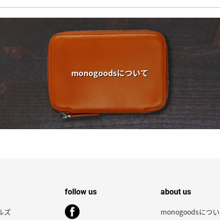
monogoodsについて
follow us
about us
ルズ
monogoodsにつ