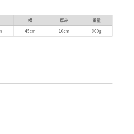
横
厚み
重量
m
45cm
10cm
900g