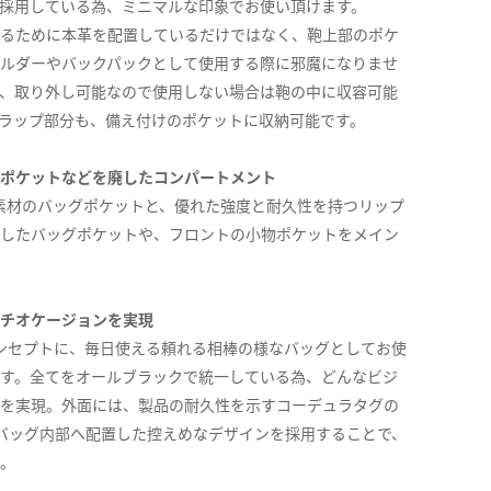
採用している為、ミニマルな印象でお使い頂けます。
るために本革を配置しているだけではなく、鞄上部のポケ
ルダーやバックパックとして使用する際に邪魔になりませ
、取り外し可能なので使用しない場合は鞄の中に収容可能
ラップ部分も、備え付けのポケットに収納可能です。
ポケットなどを廃したコンパートメント
毛素材のバッグポケットと、優れた強度と耐久性を持つリップ
したバッグポケットや、フロントの小物ポケットをメイン
チオケージョンを実現
ンセプトに、毎日使える頼れる相棒の様なバッグとしてお使
す。全てをオールブラックで統一している為、どんなビジ
を実現。外面には、製品の耐久性を示すコーデュラタグの
にはバッグ内部へ配置した控えめなデザインを採用することで、
。