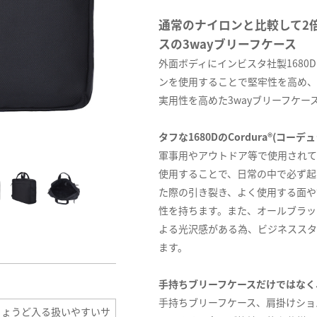
通常のナイロンと比較して2
スの3wayブリーフケース
外面ボディにインビスタ社製1680D
ンを使用することで堅牢性を高め、
実用性を高めた3wayブリーフケー
タフな1680DのCordura®(
軍事用やアウトドア等で使用されている
使用することで、日常の中で必ず起
た際の引き裂き、よく使用する面や
性を持ちます。また、オールブラック
よる光沢感がある為、ビジネススタ
ます。
手持ちブリーフケースだけではなく
手持ちブリーフケース、肩掛けショ
ちょうど入る扱いやすいサ