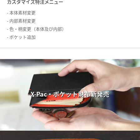
カスタマイズ特注メニュー
- 本体素材変更
- 内部素材変更
- 色・柄変更（本体及び内部）
- ポケット追加
X-Pac・ポケット財布新発売