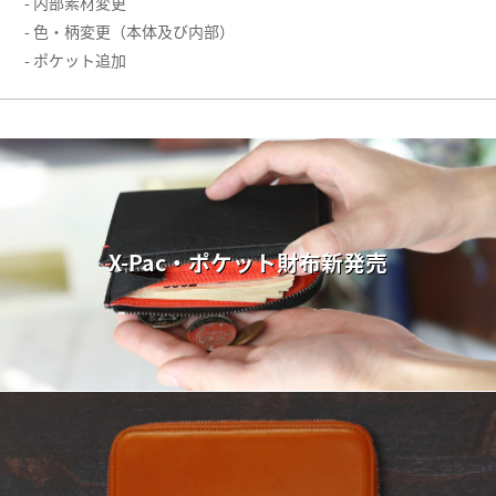
- 内部素材変更
- 色・柄変更（本体及び内部）
- ポケット追加
X-Pac・ポケット財布新発売