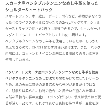
スカーナ産ベジタブルタンニンなめし牛革を使った
ショルダー&トートバッグ
スマートフォン、本、雑誌、ポーチ、財布など、荷物が少なくな
った今のライフスタイルにぴったりの2wayバッグです。ショル
ダーストラップの長さを2通りに調整できるので、ショルダーバ
ッグとしても、トートバッグとしてもお使い頂けます。
ベジタブルタンニンなめし牛革を使用しているため、しっかり
見えできるので、ON/OFF問わずお使い頂けます。また、バッグ
内部には、コットンとナイロン混紡による肌触りの良い素材を
使用しています。
イタリア、トスカーナ産ベジタブルタンニンなめし牛革を使用
ベジタブルタンニンなめし製法で時間をかけて鞣したレザーの
ため、革の表面に質感のあるほのかな光沢があるだけではな
く、肌触りは柔らか。独特の色合いと風合いが施された革は、
自然な革特有の経年変化(エイジング)があり、使えば使うほど愛
着が沸く一品です。それぞれ異なる表情を持つ革が、変化を遂