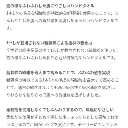
雲の様なふわふわした肌にやさしいハンドタオル
1本1本の毛長な綿繊維が特徴的な新疆綿を使用することで、ふ
んわりとした肌への負担減を実現した柔らかいハンドタオルで
す。
1%しか栽培されない新疆綿による抜群の吸水力
全世界の綿生産量の中で1%しか栽培されない新疆綿を使った、
雲の様なふわふわした触り心地が特徴的なハンドタオルです。
超長綿の繊維を最大まで高めることで、ふわふわ感を実現
新疆綿の特徴である1本1本の毛長の綿繊維を最大まで高めるこ
とで、通常の綿タオルよりも高い吸水性と吸水速度を実現し、
やわらかな触り心地で肌への負担減を追求しました。
柔軟剤を使用しなくてもふんわりするので、環境にやさしい
柔軟剤を使用せずとも洗濯した後、ふっくらとした感触でお使
い頂けるので、細かいケアを気にせず、デイリーにガンガンお